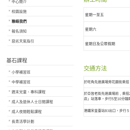
中心簡介
校園設施
星期一至五
聯絡我們
星期六
報名須知
惡劣天氣指引
星期日及公眾假期
基石課程
交通方法
小學補習班
中學補習班
於旺角先達廣場
旁花園街
乘搭
週末兒童、專科課程
於亞皆老街先達廣場前﹐乘搭
店」站落車，步行
5
至
10
分鐘
成人及退休人士日間課程
港鐵宋皇臺站
B3
出口，步行５
成人夜間輕鬆課程
長青活學計劃